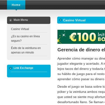
Home
Main Menu
Casino Virtual
Casino Virtual
¿Es su casino en línea
seguro?
Éxito de la veintiuna en
Gerencia de dinero e
apenas un minuto
Aprender cómo manejar su diner
jugador elegante y acertado. A
Link Exchange
lejos tacos del dinero y todavía
su hábito de juego para el rest
aprender cómo pasar su dinero
Desde el juego se basa sobre to
póker y la veintiuna ambos requi
que usted se siente muy afortu
desafortunado llano. Se llaman 